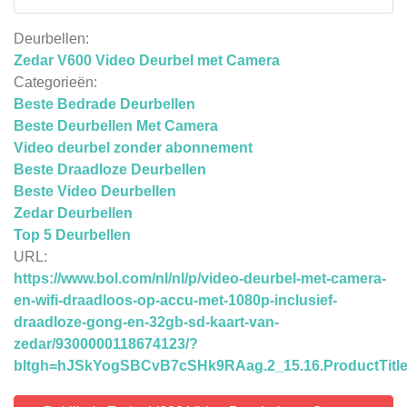
Deurbellen:
Zedar V600 Video Deurbel met Camera
Categorieën:
Beste Bedrade Deurbellen
Beste Deurbellen Met Camera
Video deurbel zonder abonnement
Beste Draadloze Deurbellen
Beste Video Deurbellen
Zedar Deurbellen
Top 5 Deurbellen
URL:
https://www.bol.com/nl/nl/p/video-deurbel-met-camera-
en-wifi-draadloos-op-accu-met-1080p-inclusief-
draadloze-gong-en-32gb-sd-kaart-van-
zedar/9300000118674123/?
bltgh=hJSkYogSBCvB7cSHk9RAag.2_15.16.ProductTitl