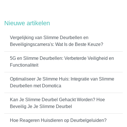
Nieuwe artikelen
Vergelijking van Slimme Deurbellen en
Beveiligingscamera's: Wat Is de Beste Keuze?
5G en Slimme Deurbellen: Verbeterde Veiligheid en
Functionaliteit
Optimaliseer Je Slimme Huis: Integratie van Slimme
Deurbellen met Domotica
Kan Je Slimme Deurbel Gehackt Worden? Hoe
Beveilig Je Je Slimme Deurbel
Hoe Reageren Huisdieren op Deurbelgeluiden?