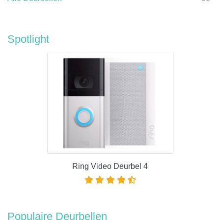
Spotlight
Ring Video Deurbel 4
Populaire Deurbellen