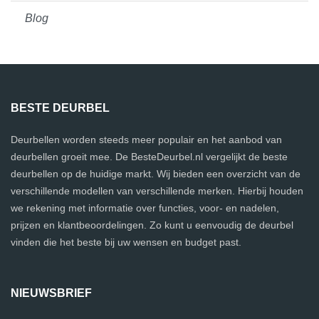
Blog
BESTE DEURBEL
Deurbellen worden steeds meer populair en het aanbod van
deurbellen groeit mee. De BesteDeurbel.nl vergelijkt de beste
deurbellen op de huidige markt. Wij bieden een overzicht van de
verschillende modellen van verschillende merken. Hierbij houden
we rekening met informatie over functies, voor- en nadelen,
prijzen en klantbeoordelingen. Zo kunt u eenvoudig de deurbel
vinden die het beste bij uw wensen en budget past.
NIEUWSBRIEF