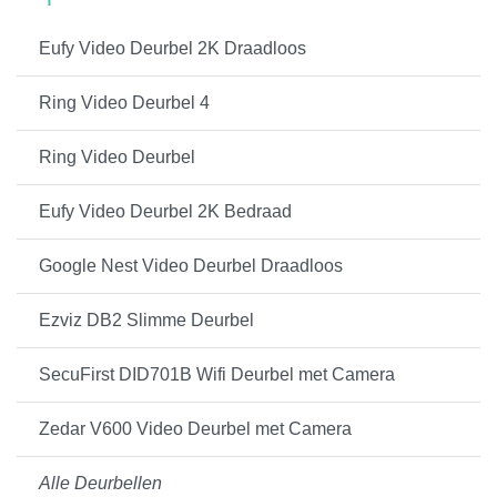
Eufy Video Deurbel 2K Draadloos
Ring Video Deurbel 4
Ring Video Deurbel
Eufy Video Deurbel 2K Bedraad
Google Nest Video Deurbel Draadloos
Ezviz DB2 Slimme Deurbel
SecuFirst DID701B Wifi Deurbel met Camera
Zedar V600 Video Deurbel met Camera
Alle Deurbellen