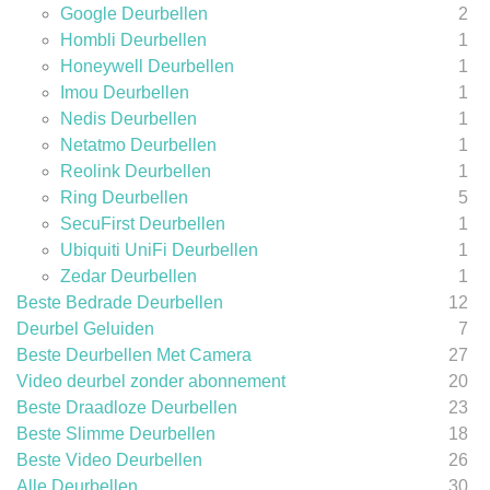
Google Deurbellen
2
Hombli Deurbellen
1
Honeywell Deurbellen
1
Imou Deurbellen
1
Nedis Deurbellen
1
Netatmo Deurbellen
1
Reolink Deurbellen
1
Ring Deurbellen
5
SecuFirst Deurbellen
1
Ubiquiti UniFi Deurbellen
1
Zedar Deurbellen
1
Beste Bedrade Deurbellen
12
Deurbel Geluiden
7
Beste Deurbellen Met Camera
27
Video deurbel zonder abonnement
20
Beste Draadloze Deurbellen
23
Beste Slimme Deurbellen
18
Beste Video Deurbellen
26
Alle Deurbellen
30