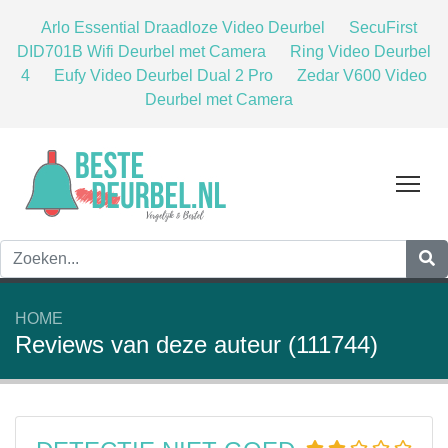
Arlo Essential Draadloze Video Deurbel
SecuFirst
DID701B Wifi Deurbel met Camera
Ring Video Deurbel
4
Eufy Video Deurbel Dual 2 Pro
Zedar V600 Video
Deurbel met Camera
Tog
HOME
Reviews van deze auteur (111744)